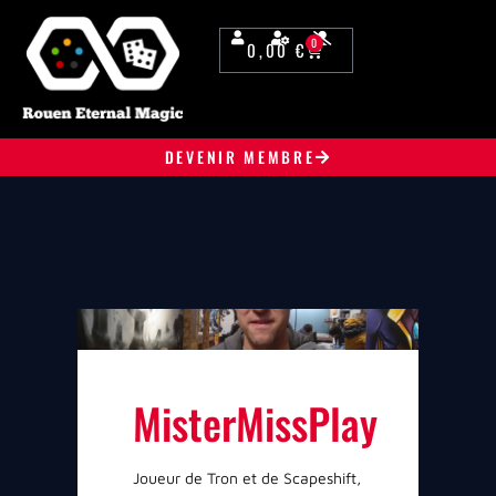
0
0,00
€
DEVENIR MEMBRE
MisterMissPlay
Joueur de Tron et de Scapeshift,